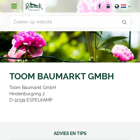
G
a
n
a
a
r
c
o
n
t
e
n
TOOM BAUMARKT GMBH
t
Toom Baumarkt GmbH
Hindenburgring 2
D-32339
ESPELKAMP
ADVIES EN TIPS