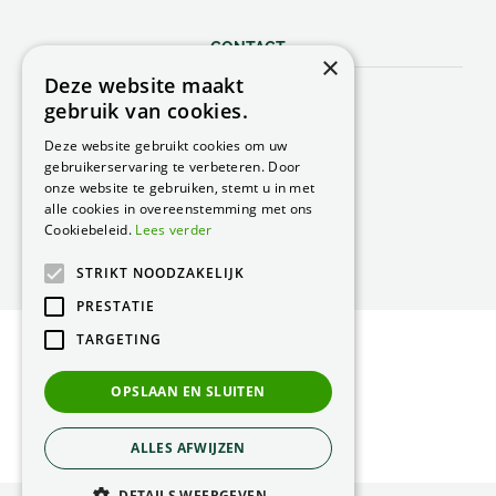
CONTACT
×
Deze website maakt
Peacock Garden Supports
gebruik van cookies.
Industrieweg 22
5688 DP Oirschot
Deze website gebruikt cookies om uw
Nederland
gebruikerservaring te verbeteren. Door
onze website te gebruiken, stemt u in met
T.
0499 57 40 80
alle cookies in overeenstemming met ons
F. 0499 57 40 84
Cookiebeleid.
Lees verder
E.
peacock@peacock.nl
STRIKT NOODZAKELIJK
PRESTATIE
TARGETING
© Peacock Garden Supports
Privacy Statement
OPSLAAN EN SLUITEN
Green Solutions
ALLES AFWIJZEN
DETAILS WEERGEVEN