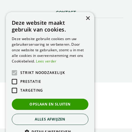
CONTACT
×
Deze website maakt
Peacock Garden Supports
gebruik van cookies.
Industrieweg 22
5688 DP Oirschot
Deze website gebruikt cookies om uw
Nederland
gebruikerservaring te verbeteren. Door
onze website te gebruiken, stemt u in met
T.
0499 57 40 80
alle cookies in overeenstemming met ons
F. 0499 57 40 84
Cookiebeleid.
Lees verder
E.
peacock@peacock.nl
STRIKT NOODZAKELIJK
PRESTATIE
TARGETING
© Peacock Garden Supports
Privacy Statement
OPSLAAN EN SLUITEN
Green Solutions
ALLES AFWIJZEN
DETAILS WEERGEVEN