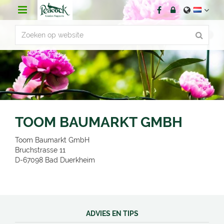
G
a
n
a
a
r
c
o
n
t
e
n
TOOM BAUMARKT GMBH
t
Toom Baumarkt GmbH
Bruchstrasse 11
D-67098
Bad Duerkheim
ADVIES EN TIPS