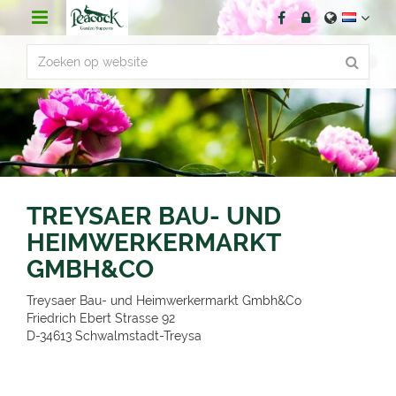
G
a
n
a
a
r
c
o
n
t
e
n
TREYSAER BAU- UND
t
HEIMWERKERMARKT
GMBH&CO
Treysaer Bau- und Heimwerkermarkt Gmbh&Co
Friedrich Ebert Strasse 92
D-34613
Schwalmstadt-Treysa