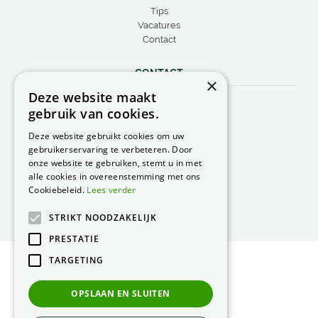
Tips
Vacatures
Contact
CONTACT
×
Deze website maakt
Peacock Garden Supports
gebruik van cookies.
Industrieweg 22
5688 DP Oirschot
Deze website gebruikt cookies om uw
Nederland
gebruikerservaring te verbeteren. Door
onze website te gebruiken, stemt u in met
T.
0499 57 40 80
alle cookies in overeenstemming met ons
F. 0499 57 40 84
Cookiebeleid.
Lees verder
E.
peacock@peacock.nl
STRIKT NOODZAKELIJK
PRESTATIE
TARGETING
© Peacock Garden Supports
Privacy Statement
OPSLAAN EN SLUITEN
Green Solutions