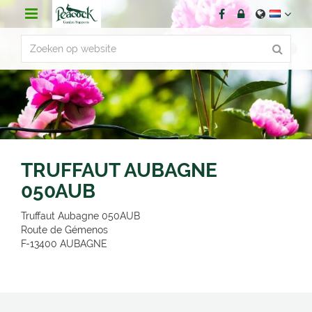
G
a
n
a
a
r
c
o
n
t
e
n
TRUFFAUT AUBAGNE
t
050AUB
Truffaut Aubagne 050AUB
Route de Gémenos
F-13400
AUBAGNE