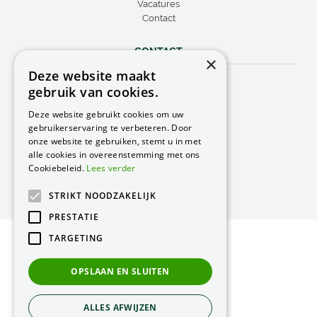
Vacatures
Contact
CONTACT
×
Deze website maakt
Peacock Garden Supports
gebruik van cookies.
Industrieweg 22
5688 DP Oirschot
Deze website gebruikt cookies om uw
Nederland
gebruikerservaring te verbeteren. Door
onze website te gebruiken, stemt u in met
T.
0499 57 40 80
alle cookies in overeenstemming met ons
F. 0499 57 40 84
Cookiebeleid.
Lees verder
E.
peacock@peacock.nl
STRIKT NOODZAKELIJK
PRESTATIE
TARGETING
© Peacock Garden Supports
Privacy Statement
OPSLAAN EN SLUITEN
Green Solutions
ALLES AFWIJZEN