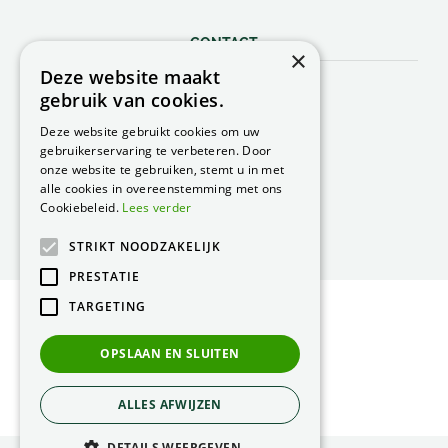
CONTACT
×
Deze website maakt
Peacock Garden Supports
gebruik van cookies.
Industrieweg 22
5688 DP Oirschot
Deze website gebruikt cookies om uw
Nederland
gebruikerservaring te verbeteren. Door
onze website te gebruiken, stemt u in met
T.
0499 57 40 80
alle cookies in overeenstemming met ons
F. 0499 57 40 84
Cookiebeleid.
Lees verder
E.
peacock@peacock.nl
STRIKT NOODZAKELIJK
PRESTATIE
TARGETING
© Peacock Garden Supports
Privacy Statement
OPSLAAN EN SLUITEN
Green Solutions
ALLES AFWIJZEN
DETAILS WEERGEVEN