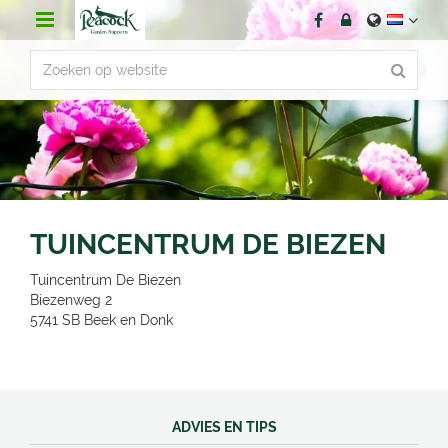
G
a
n
a
a
r
c
o
n
t
e
n
TUINCENTRUM DE BIEZEN
t
Tuincentrum De Biezen
Biezenweg 2
5741 SB
Beek en Donk
ADVIES EN TIPS