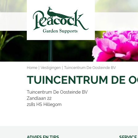
Ga
naar
content
Home
Vestigingen
Tuincentrum De Oosteinde BV
TUINCENTRUM DE O
Tuincentrum De Oosteinde BV
Zandlaan 22
2181 HS
Hillegom
ADVIES EN TIPS
SERVICE