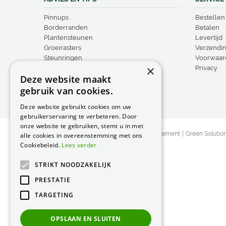
Pinnups
Bestellen
Borderranden
Betalen
Plantensteunen
Levertijd
Groeirasters
Verzendi
Steunringen
Voorwaar
×
Vogelproducten
Privacy
Deze website maakt
gebruik van cookies.
Deze website gebruikt cookies om uw
gebruikerservaring te verbeteren. Door
onze website te gebruiken, stemt u in met
© Peacock Garden Supports
Privacy Statement
Green Solutio
alle cookies in overeenstemming met ons
Cookiebeleid.
Lees verder
STRIKT NOODZAKELIJK
PRESTATIE
TARGETING
OPSLAAN EN SLUITEN