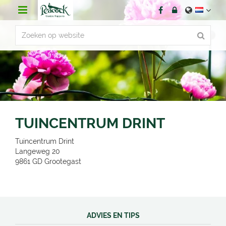
G
a
n
a
a
r
c
o
n
t
e
n
TUINCENTRUM DRINT
t
Tuincentrum Drint
Langeweg 20
9861 GD
Grootegast
ADVIES EN TIPS