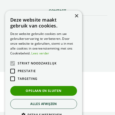
CONTACT
×
Deze website maakt
Peacock Garden Supports
gebruik van cookies.
Industrieweg 22
5688 DP Oirschot
Deze website gebruikt cookies om uw
Nederland
gebruikerservaring te verbeteren. Door
onze website te gebruiken, stemt u in met
T.
0499 57 40 80
alle cookies in overeenstemming met ons
F. 0499 57 40 84
Cookiebeleid.
Lees verder
E.
peacock@peacock.nl
STRIKT NOODZAKELIJK
PRESTATIE
TARGETING
© Peacock Garden Supports
Privacy Statement
OPSLAAN EN SLUITEN
Green Solutions
ALLES AFWIJZEN
DETAILS WEERGEVEN