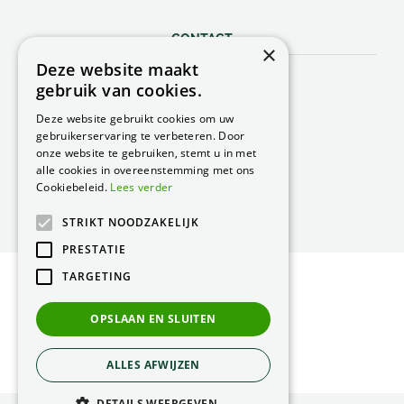
CONTACT
×
Deze website maakt
Peacock Garden Supports
gebruik van cookies.
Industrieweg 22
5688 DP Oirschot
Deze website gebruikt cookies om uw
Nederland
gebruikerservaring te verbeteren. Door
onze website te gebruiken, stemt u in met
T.
0499 57 40 80
alle cookies in overeenstemming met ons
F. 0499 57 40 84
Cookiebeleid.
Lees verder
E.
peacock@peacock.nl
STRIKT NOODZAKELIJK
PRESTATIE
TARGETING
© Peacock Garden Supports
Privacy Statement
OPSLAAN EN SLUITEN
Green Solutions
ALLES AFWIJZEN
DETAILS WEERGEVEN