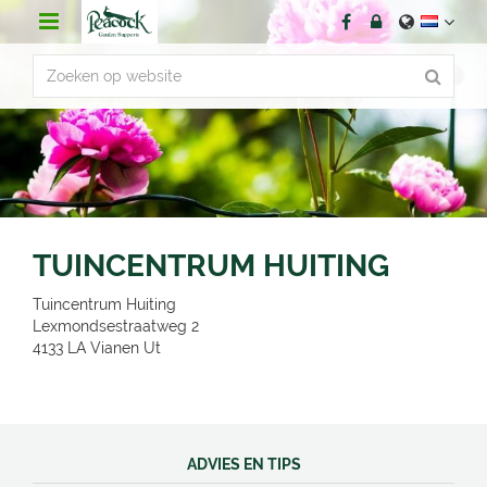
G
a
n
a
a
r
c
o
n
t
e
n
TUINCENTRUM HUITING
t
Tuincentrum Huiting
Lexmondsestraatweg 2
4133 LA
Vianen Ut
ADVIES EN TIPS