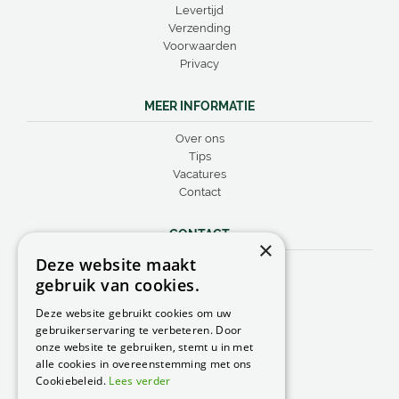
Levertijd
Verzending
Voorwaarden
Privacy
MEER INFORMATIE
Over ons
Tips
Vacatures
Contact
CONTACT
×
Deze website maakt
Peacock Garden Supports
gebruik van cookies.
Industrieweg 22
5688 DP Oirschot
Deze website gebruikt cookies om uw
Nederland
gebruikerservaring te verbeteren. Door
onze website te gebruiken, stemt u in met
T.
0499 57 40 80
alle cookies in overeenstemming met ons
F. 0499 57 40 84
Cookiebeleid.
Lees verder