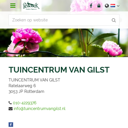
G
a
n
a
a
r
c
o
n
t
e
n
TUINCENTRUM VAN GILST
t
TUINCENTRUM VAN GILST
Ratelaarweg 6
3053 JP
Rotterdam
010-4229376
info@tuincentrumvangilst.nl