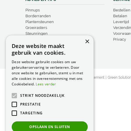
Pinnups
Bestellen
Borderranden
Betalen
Plantensteunen
Levertijd
Groeirasters
Verzendi
Steunringen
Voorwaar
×
Vogelproducten
Privacy
Deze website maakt
gebruik van cookies.
Deze website gebruikt cookies om uw
gebruikerservaring te verbeteren. Door
onze website te gebruiken, stemt u in met
© Peacock Garden Supports
Privacy Statement
Green Solutio
alle cookies in overeenstemming met ons
Cookiebeleid.
Lees verder
STRIKT NOODZAKELIJK
PRESTATIE
TARGETING
OPSLAAN EN SLUITEN