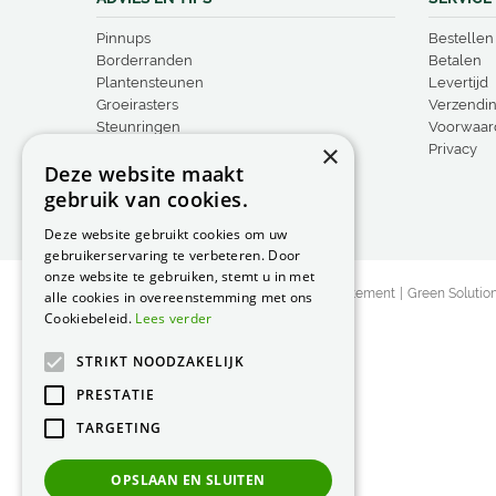
Pinnups
Bestellen
Borderranden
Betalen
Plantensteunen
Levertijd
Groeirasters
Verzendi
Steunringen
Voorwaar
×
Vogelproducten
Privacy
Deze website maakt
gebruik van cookies.
Deze website gebruikt cookies om uw
gebruikerservaring te verbeteren. Door
onze website te gebruiken, stemt u in met
© Peacock Garden Supports
Privacy Statement
Green Solutio
alle cookies in overeenstemming met ons
Cookiebeleid.
Lees verder
STRIKT NOODZAKELIJK
PRESTATIE
TARGETING
OPSLAAN EN SLUITEN