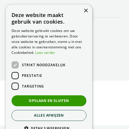
×
CONTACT
Deze website maakt
gebruik van cookies.
Peacock Garden Supports
Industrieweg 22
Deze website gebruikt cookies om uw
5688 DP Oirschot
gebruikerservaring te verbeteren. Door
Nederland
onze website te gebruiken, stemt u in met
alle cookies in overeenstemming met ons
T.
0499 57 40 80
Cookiebeleid.
Lees verder
F. 0499 57 40 84
STRIKT NOODZAKELIJK
E.
peacock@peacock.nl
PRESTATIE
TARGETING
© Peacock Garden Supports
Privacy Statement
OPSLAAN EN SLUITEN
Green Solutions
ALLES AFWIJZEN
DETAILS WEERGEVEN