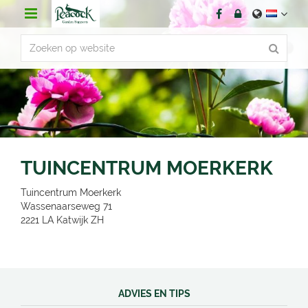
G
a
n
a
a
r
c
o
n
t
e
n
TUINCENTRUM MOERKERK
t
Tuincentrum Moerkerk
Wassenaarseweg 71
2221 LA
Katwijk ZH
ADVIES EN TIPS