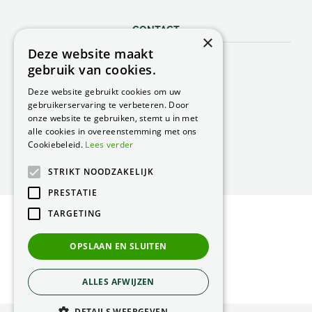
CONTACT
×
Deze website maakt
Peacock Garden Supports
gebruik van cookies.
Industrieweg 22
5688 DP Oirschot
Deze website gebruikt cookies om uw
Nederland
gebruikerservaring te verbeteren. Door
onze website te gebruiken, stemt u in met
T.
0499 57 40 80
alle cookies in overeenstemming met ons
F. 0499 57 40 84
Cookiebeleid.
Lees verder
E.
peacock@peacock.nl
STRIKT NOODZAKELIJK
PRESTATIE
TARGETING
© Peacock Garden Supports
Privacy Statement
OPSLAAN EN SLUITEN
Green Solutions
ALLES AFWIJZEN
DETAILS WEERGEVEN