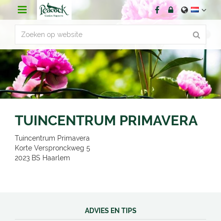
G
a
n
a
a
r
c
o
n
t
e
n
TUINCENTRUM PRIMAVERA
t
Tuincentrum Primavera
Korte Verspronckweg 5
2023 BS
Haarlem
ADVIES EN TIPS