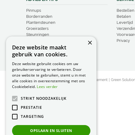
Pinnups
Bestellen
Borderranden
Betalen
Plantensteunen
Levertijd
Groeirasters
Verzendi
Steunringen
Voorwaar
×
Vogelproducten
Privacy
Deze website maakt
gebruik van cookies.
Deze website gebruikt cookies om uw
gebruikerservaring te verbeteren. Door
onze website te gebruiken, stemt u in met
© Peacock Garden Supports
Privacy Statement
Green Solutio
alle cookies in overeenstemming met ons
Cookiebeleid.
Lees verder
STRIKT NOODZAKELIJK
PRESTATIE
TARGETING
OPSLAAN EN SLUITEN