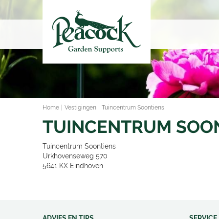
Ga
naar
content
Home
Vestigingen
Tuincentrum Soontiens
TUINCENTRUM SOO
Tuincentrum Soontiens
Urkhovenseweg 570
5641 KX
Eindhoven
ADVIES EN TIPS
SERVICE