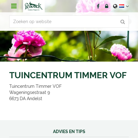
G
a
n
a
a
r
c
o
n
t
e
n
TUINCENTRUM TIMMER VOF
t
Tuincentrum Timmer VOF
Wageningsestraat 9
6673 DA
Andelst
ADVIES EN TIPS