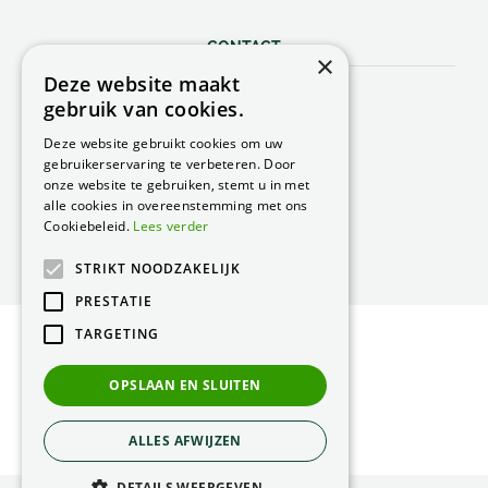
CONTACT
×
Deze website maakt
Peacock Garden Supports
gebruik van cookies.
Industrieweg 22
5688 DP Oirschot
Deze website gebruikt cookies om uw
Nederland
gebruikerservaring te verbeteren. Door
onze website te gebruiken, stemt u in met
T.
0499 57 40 80
alle cookies in overeenstemming met ons
F. 0499 57 40 84
Cookiebeleid.
Lees verder
E.
peacock@peacock.nl
STRIKT NOODZAKELIJK
PRESTATIE
TARGETING
© Peacock Garden Supports
Privacy Statement
OPSLAAN EN SLUITEN
Green Solutions
ALLES AFWIJZEN
DETAILS WEERGEVEN