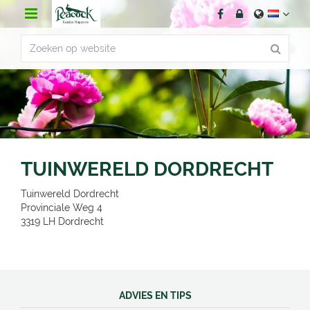
G
a
n
a
a
r
c
o
n
t
e
n
TUINWERELD DORDRECHT
t
Tuinwereld Dordrecht
Provinciale Weg 4
3319 LH
Dordrecht
ADVIES EN TIPS