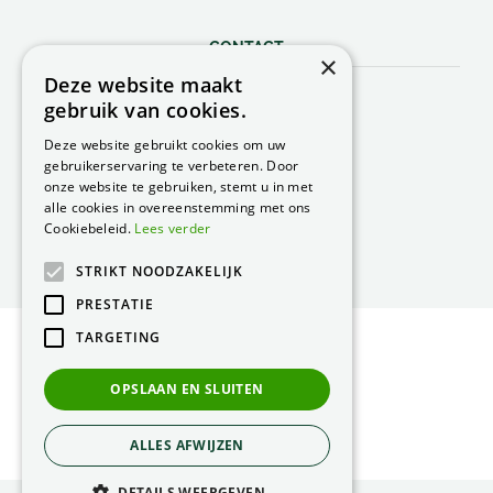
CONTACT
×
Deze website maakt
Peacock Garden Supports
gebruik van cookies.
Industrieweg 22
5688 DP Oirschot
Deze website gebruikt cookies om uw
Nederland
gebruikerservaring te verbeteren. Door
onze website te gebruiken, stemt u in met
T.
0499 57 40 80
alle cookies in overeenstemming met ons
F. 0499 57 40 84
Cookiebeleid.
Lees verder
E.
peacock@peacock.nl
STRIKT NOODZAKELIJK
PRESTATIE
TARGETING
© Peacock Garden Supports
Privacy Statement
OPSLAAN EN SLUITEN
Green Solutions
ALLES AFWIJZEN
DETAILS WEERGEVEN