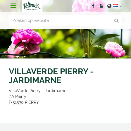
G
a
n
a
a
r
c
o
n
t
e
n
VILLAVERDE PIERRY -
t
JARDIMARNE
VillaVerde Pierry - Jardimarne
ZA Pierry
F-51530
PIERRY