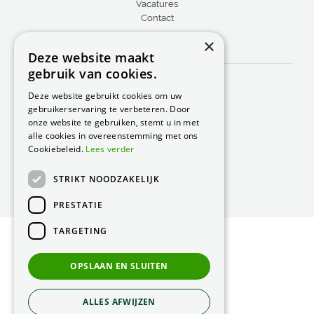
Vacatures
Contact
×
CONTACT
Deze website maakt
gebruik van cookies.
Peacock Garden Supports
Industrieweg 22
Deze website gebruikt cookies om uw
5688 DP Oirschot
gebruikerservaring te verbeteren. Door
Nederland
onze website te gebruiken, stemt u in met
alle cookies in overeenstemming met ons
T.
0499 57 40 80
Cookiebeleid.
Lees verder
F. 0499 57 40 84
STRIKT NOODZAKELIJK
E.
peacock@peacock.nl
PRESTATIE
TARGETING
© Peacock Garden Supports
Privacy Statement
OPSLAAN EN SLUITEN
Green Solutions
ALLES AFWIJZEN