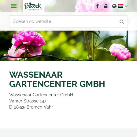
G
a
n
a
a
r
c
o
n
t
e
n
WASSENAAR
t
GARTENCENTER GMBH
Wassenaar Gartencenter GmbH
Vahrer Strasse 197
D-28329
Bremen-Vahr