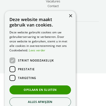
Vacatures
Contact
×
CONTACT
Deze website maakt
gebruik van cookies.
Peacock Garden Supports
Industrieweg 22
Deze website gebruikt cookies om uw
5688 DP Oirschot
gebruikerservaring te verbeteren. Door
Nederland
onze website te gebruiken, stemt u in met
alle cookies in overeenstemming met ons
T.
0499 57 40 80
Cookiebeleid.
Lees verder
F. 0499 57 40 84
STRIKT NOODZAKELIJK
E.
peacock@peacock.nl
PRESTATIE
TARGETING
© Peacock Garden Supports
Privacy Statement
OPSLAAN EN SLUITEN
Green Solutions
ALLES AFWIJZEN