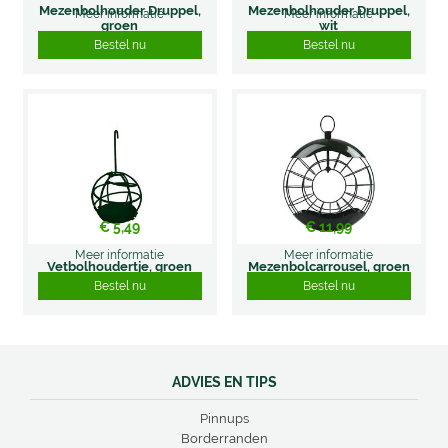
Mezenbolhouder Druppel,
Mezenbolhouder Druppel,
Meer informatie
Meer informatie
groen
wit
Bestel nu
Bestel nu
€
5
,
49
€
11
,
99
Meer informatie
Meer informatie
Vetbolhoudertje, groen
Mezenbolcarrousel, groen
Bestel nu
Bestel nu
ADVIES EN TIPS
Pinnups
Borderranden