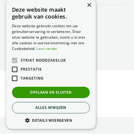
×
Deze website maakt
Peacock Garden Supports
gebruik van cookies.
Industrieweg 22
5688 DP Oirschot
Deze website gebruikt cookies om uw
Nederland
gebruikerservaring te verbeteren. Door
onze website te gebruiken, stemt u in met
T.
0499 57 40 80
alle cookies in overeenstemming met ons
F. 0499 57 40 84
Cookiebeleid.
Lees verder
E.
peacock@peacock.nl
STRIKT NOODZAKELIJK
PRESTATIE
TARGETING
© Peacock Garden Supports
Privacy Statement
OPSLAAN EN SLUITEN
Green Solutions
ALLES AFWIJZEN
DETAILS WEERGEVEN
Voederstandaard 160 cm, groen